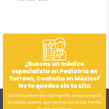
¿Buscas un médico
especialista en Pediatría en
Torreon, Coahuila en México?
No te quedes sin tu cita
¡Somos tu mejor elección! Agenda ahora y asegura
el cuidado experto que mereces con el Dra. Pamela