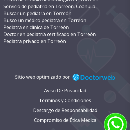
Servicio de pediatría en Torreón, Coahuila
Buscar un pediatra en Torreón
Busco un médico pediatra en Torreón
Pediatra en clínica de Torreón
Doctor en pediatría certificado en Torreón
Pediatra privado en Torreón
Costo de cirugía pediátrica en Torreón
WhatsApp de un pediatra en Torreón
Teléfono de pediatra en Torreón
Consulta con pediatra en Torreón
Cita con pediatra en Torreón
Sitio web optimizado por
Numeros de pediatras en Torreón
Pediatria reconocida en Torreón
Aviso De Privacidad
Servicios de salud pediátrica en Torreón
Términos y Condiciones
Pediatria especializada en Torreón
Descargo de Responsabilidad
Pediatria para recién nacidos en Torreón
Médicos pediatras en Torreón
Compromiso de Ética Médica
Atención pediátrica en Torreón