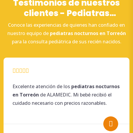
Testimonios de nuestros
clientes - Pediatras
nocturnos en Torreón
Conoce las experiencias de quienes han confiado en
nuestro equipo de
pediatras
nocturnos en Torreón
para la consulta pediátrica de sus recién nacidos.
Excelente atención de los
pediatras
nocturnos
en Torreón
de ALAMEDIC. Mi bebé recibió el
cuidado necesario con precios razonables.