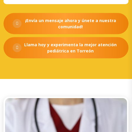
¡Envía un mensaje ahora y únete a nuestra
comunidad!
Llama hoy y experimenta la mejor atención
pediátrica en Torreón