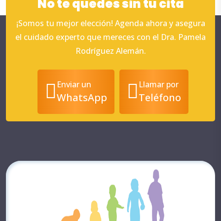
No te quedes sin tu cita
¡Somos tu mejor elección! Agenda ahora y asegura
el cuidado experto que mereces con el Dra. Pamela
Rodríguez Alemán.
Enviar un
Llamar por
WhatsApp
Teléfono