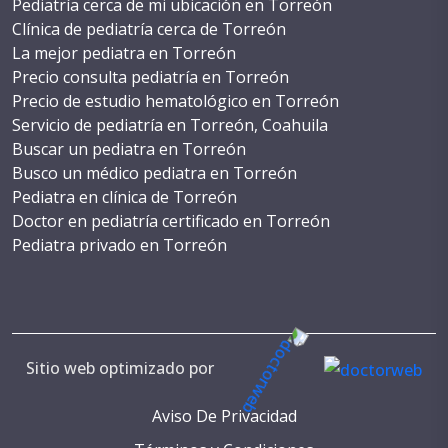
Pediatría cerca de mi ubicación en Torreón
Clínica de pediatría cerca de Torreón
La mejor pediatra en Torreón
Precio consulta pediatría en Torreón
Precio de estudio hematológico en Torreón
Servicio de pediatría en Torreón, Coahuila
Buscar un pediatra en Torreón
Busco un médico pediatra en Torreón
Pediatra en clínica de Torreón
Doctor en pediatría certificado en Torreón
Pediatra privado en Torreón
Costo de cirugía pediátrica en Torreón
WhatsApp de un pediatra en Torreón
Teléfono de pediatra en Torreón
Consulta con pediatra en Torreón
Cita con pediatra en Torreón
Sitio web optimizado por
Numeros de pediatras en Torreón
Pediatria reconocida en Torreón
Aviso De Privacidad
Servicios de salud pediátrica en Torreón