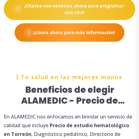
¡Chatea con nosotros ahora para programar
una cita!
¡Llama ahora para más información!
Tu salud en las mejores manos
Beneficios de elegir
ALAMEDIC - Precio de
estudio hematológico en
En ALAMEDIC nos enfocamos en brindar un servicio de
Torreón
calidad que incluye
Precio de estudio
hematológico
en Torreón
, Diagnóstico pediátrico, Directorio de