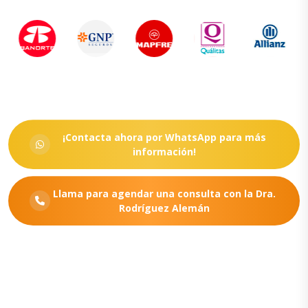
¡Contacta ahora por WhatsApp para más
información!
Llama para agendar una consulta con la Dra.
Rodríguez Alemán