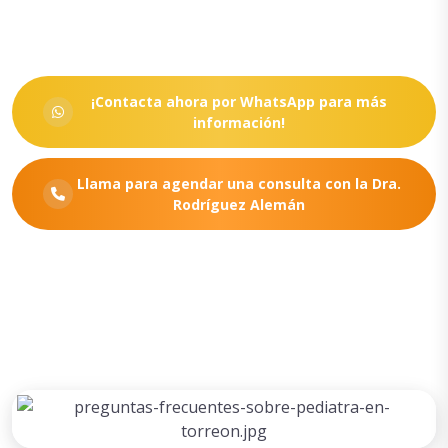
¡Contacta ahora por WhatsApp para más
información!
Llama para agendar una consulta con la Dra.
Rodríguez Alemán