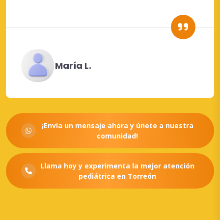
María L.
¡Envía un mensaje ahora y únete a nuestra
comunidad!
Llama hoy y experimenta la mejor atención
pediátrica en Torreón