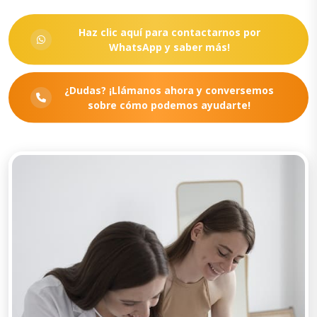
Haz clic aquí para contactarnos por
WhatsApp y saber más!
¿Dudas? ¡Llámanos ahora y conversemos
sobre cómo podemos ayudarte!