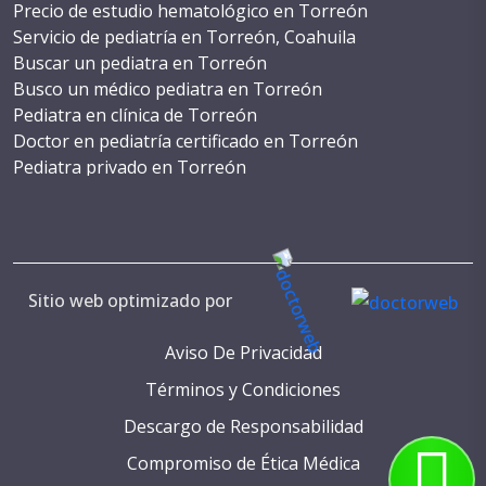
Precio de estudio hematológico en Torreón
Servicio de pediatría en Torreón, Coahuila
Buscar un pediatra en Torreón
Busco un médico pediatra en Torreón
Pediatra en clínica de Torreón
Doctor en pediatría certificado en Torreón
Pediatra privado en Torreón
Costo de cirugía pediátrica en Torreón
WhatsApp de un pediatra en Torreón
Teléfono de pediatra en Torreón
Consulta con pediatra en Torreón
Cita con pediatra en Torreón
Sitio web optimizado por
Numeros de pediatras en Torreón
Pediatria reconocida en Torreón
Aviso De Privacidad
Servicios de salud pediátrica en Torreón
Términos y Condiciones
Pediatria especializada en Torreón
Descargo de Responsabilidad
Pediatria para recién nacidos en Torreón
Médicos pediatras en Torreón
Compromiso de Ética Médica
Atención pediátrica en Torreón