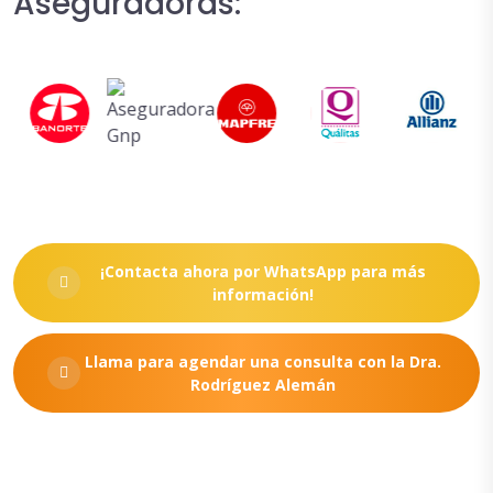
Aseguradoras:
¡Contacta ahora por WhatsApp para más
información!
Llama para agendar una consulta con la Dra.
Rodríguez Alemán