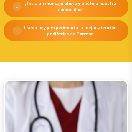
¡Envía un mensaje ahora y únete a nuestra
comunidad!
Llama hoy y experimenta la mejor atención
pediátrica en Torreón