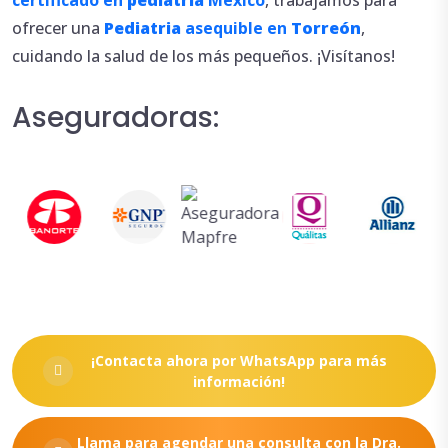
certificado en
pediatria
México
, trabajamos para
ofrecer una
Pediatria
asequible en
Torreón
,
cuidando la salud de los más pequeños. ¡Visítanos!
Aseguradoras:
¡Contacta ahora por WhatsApp para más
información!
Llama para agendar una consulta con la Dra.