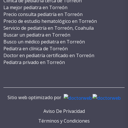
Clínica de pediatría cerca de Torreón
La mejor pediatra en Torreón
Precio consulta pediatría en Torreón
Precio de estudio hematológico en Torreón
Servicio de pediatría en Torreón, Coahuila
Buscar un pediatra en Torreón
Busco un médico pediatra en Torreón
Pediatra en clínica de Torreón
Doctor en pediatría certificado en Torreón
Pediatra privado en Torreón
Costo de cirugía pediátrica en Torreón
WhatsApp de un pediatra en Torreón
Teléfono de pediatra en Torreón
Consulta con pediatra en Torreón
Cita con pediatra en Torreón
Sitio web optimizado por
Numeros de pediatras en Torreón
Pediatria reconocida en Torreón
Aviso De Privacidad
Servicios de salud pediátrica en Torreón
Términos y Condiciones
Pediatria especializada en Torreón