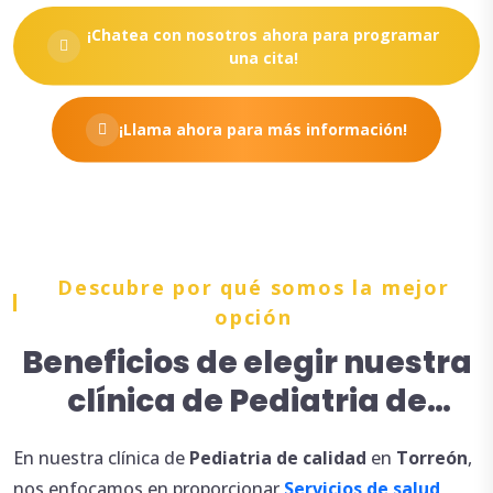
¡Chatea con nosotros ahora para programar
una cita!
¡Llama ahora para más información!
Descubre por qué somos la mejor
opción
Beneficios de elegir nuestra
clínica de Pediatria de
calidad en Torreón
En nuestra clínica de
Pediatria de calidad
en
Torreón
,
nos enfocamos en proporcionar
Servicios de salud