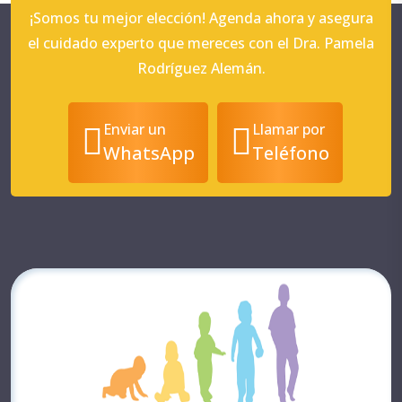
¡Somos tu mejor elección! Agenda ahora y asegura
el cuidado experto que mereces con el Dra. Pamela
Rodríguez Alemán.
Enviar un
Llamar por
WhatsApp
Teléfono