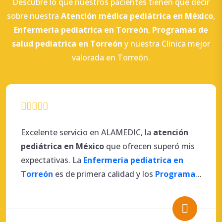
Descubre lo que nuestros pacientes tienen que decir
sobre nuestra
Atención
médica
pediátrica en México
,
Enfermeria pediatrica en Torreón
,
Programas de
salud pediatrica en Torreón
y nuestra Clínica mejor
valorada en Torreón.
Excelente servicio en ALAMEDIC, la
atención
pediátrica en México
que ofrecen superó mis
expectativas. La
Enfermeria pediatrica en
Torreón
es de primera calidad y los
Programas
de salud pediatrica en Torreón
son muy
completos.