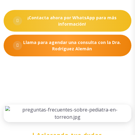
¡Contacta ahora por WhatsApp para más
información!
Llama para agendar una consulta con la Dra.
Rodríguez Alemán