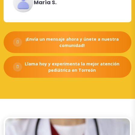
María S.
¡Envía un mensaje ahora y únete a nuestra
comunidad!
Llama hoy y experimenta la mejor atención
pediátrica en Torreón