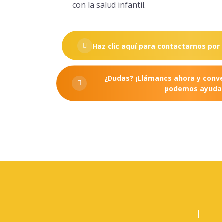
con la salud infantil.
Haz clic aquí para contactarnos po
¿Dudas? ¡Llámanos ahora y con
podemos ayudar