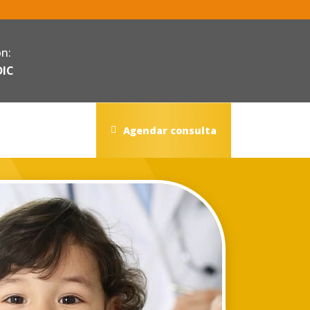
ón:
IC
Agendar consulta