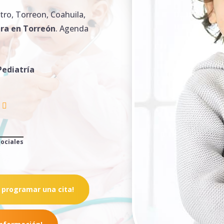
ro, Torreon, Coahuila,
ra en Torreón
. Agenda
Pediatría
sociales
 programar una cita!