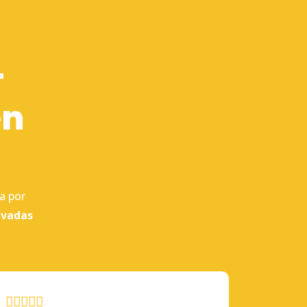
-
en
a por
ivadas