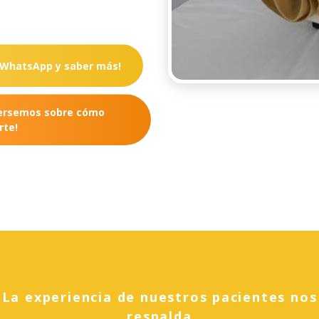
r WhatsApp y saber más!
versemos sobre cómo
te!
La experiencia de nuestros pacientes nos
respalda