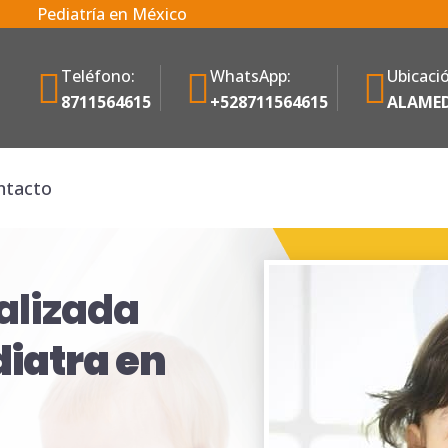
Pediatría en México
Teléfono:
WhatsApp:
Ubicaci
8711564615
+528711564615
ALAMED
ntacto
alizada
iatra en