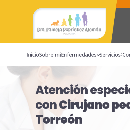
Inicio
Sobre mi
Enfermedades
Servicios
Co
Atención especi
con
Cirujano
ped
Torreón