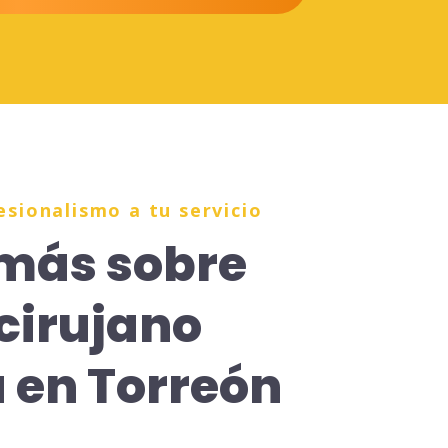
esionalismo a tu servicio
más sobre
cirujano
 en Torreón