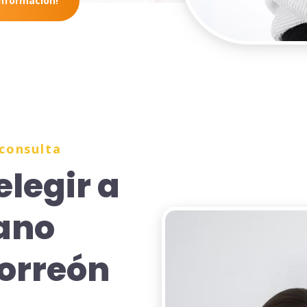
información!
 consulta
elegir a
jano
Torreón