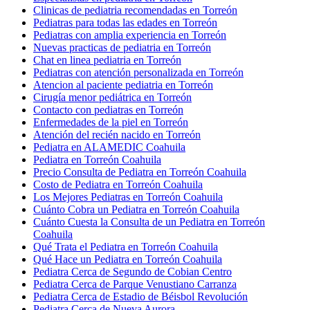
Clinicas de pediatria recomendadas en Torreón
Pediatras para todas las edades en Torreón
Pediatras con amplia experiencia en Torreón
Nuevas practicas de pediatria en Torreón
Chat en linea pediatria en Torreón
Pediatras con atención personalizada en Torreón
Atencion al paciente pediatria en Torreón
Cirugía menor pediátrica en Torreón
Contacto con pediatras en Torreón
Enfermedades de la piel en Torreón
Atención del recién nacido en Torreón
Pediatra en ALAMEDIC Coahuila
Pediatra en Torreón Coahuila
Precio Consulta de Pediatra en Torreón Coahuila
Costo de Pediatra en Torreón Coahuila
Los Mejores Pediatras en Torreón Coahuila
Cuánto Cobra un Pediatra en Torreón Coahuila
Cuánto Cuesta la Consulta de un Pediatra en Torreón
Coahuila
Qué Trata el Pediatra en Torreón Coahuila
Qué Hace un Pediatra en Torreón Coahuila
Pediatra Cerca de Segundo de Cobian Centro
Pediatra Cerca de Parque Venustiano Carranza
Pediatra Cerca de Estadio de Béisbol Revolución
Pediatra Cerca de Nueva Aurora