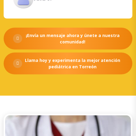
¡Envía un mensaje ahora y únete a nuestra
comunidad!
Llama hoy y experimenta la mejor atención
pediátrica en Torreón