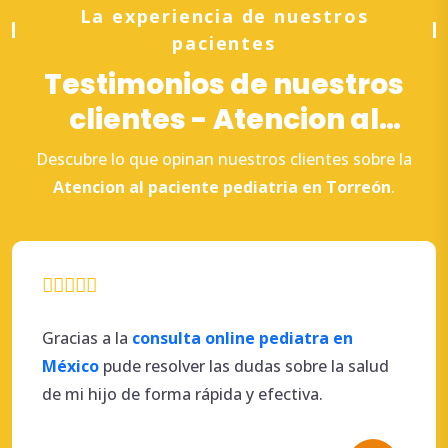
La experiencia de nuestros
pacientes
Testimonios de nuestros
clientes - Atencion al
paciente pediatria en
Descubre lo que opinan nuestros clientes sobre la
Torreón
Atencion
al
paciente
pediatria en Torreón
.
Gracias a la
consulta online pediatra en
México
pude resolver las dudas sobre la salud
de mi hijo de forma rápida y efectiva.