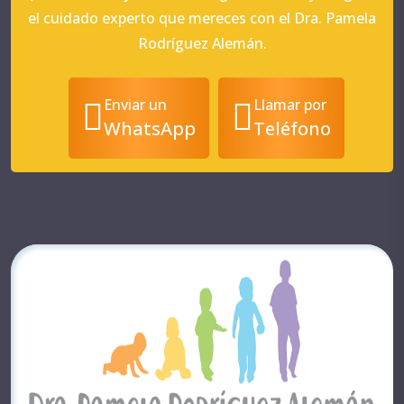
el cuidado experto que mereces con el Dra. Pamela
Rodríguez Alemán.
Enviar un
Llamar por
WhatsApp
Teléfono