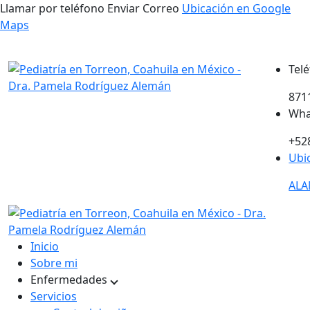
Llamar por teléfono
Enviar Correo
Ubicación en Google
Maps
Pediatría en México
Tel
871
Wha
+52
Ubi
ALA
Inicio
Sobre mi
Enfermedades
Servicios