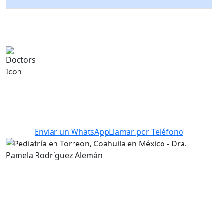
¿Buscas un médico
especialista en Pediatría en
Torreon, Coahuila en México?
No te quedes sin tu cita
¡Somos tu mejor elección! Agenda ahora y
asegura el cuidado experto que mereces con el
Dra. Pamela Rodríguez Alemán.
Enviar un
WhatsApp
Llamar por
Teléfono
Descubre atención pediátrica de primer nivel en
Torreón con la Dra. Pamela Rodríguez Alemán,
comprometida con el bienestar y desarrollo saludable
de tus hijos.