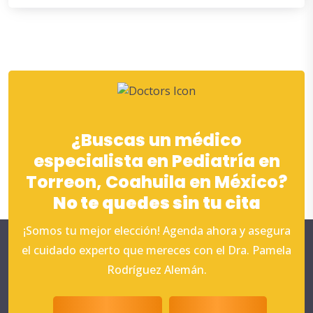
¿Buscas un médico
especialista en Pediatría en
Torreon, Coahuila en México?
No te quedes sin tu cita
¡Somos tu mejor elección! Agenda ahora y asegura
el cuidado experto que mereces con el Dra. Pamela
Rodríguez Alemán.