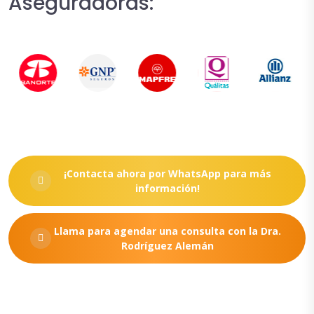
Aseguradoras:
¡Contacta ahora por WhatsApp para más
información!
Llama para agendar una consulta con la Dra.
Rodríguez Alemán