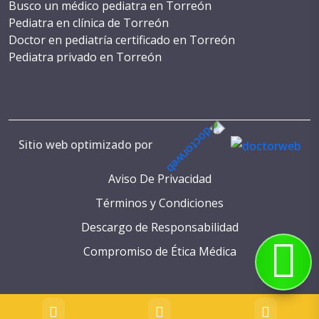
Busco un médico pediatra en Torreón
Pediatra en clínica de Torreón
Doctor en pediatría certificado en Torreón
Pediatra privado en Torreón
Costo de cirugía pediátrica en Torreón
WhatsApp de un pediatra en Torreón
Teléfono de pediatra en Torreón
Consulta con pediatra en Torreón
Cita con pediatra en Torreón
Sitio web optimizado por
Numeros de pediatras en Torreón
Pediatria reconocida en Torreón
Aviso De Privacidad
Servicios de salud pediátrica en Torreón
Términos y Condiciones
Pediatria especializada en Torreón
Descargo de Responsabilidad
Pediatria para recién nacidos en Torreón
Médicos pediatras en Torreón
Compromiso de Ética Médica
Atención pediátrica en Torreón
Consulta pediátrica Torreón
Cuidados pediátricos Torreón
Atención médica pediátrica en Torreón