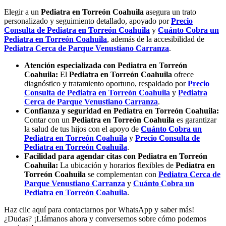
Elegir a un
Pediatra en Torreón
Coahuila
asegura un trato
personalizado y seguimiento detallado, apoyado por
Precio
Consulta de
Pediatra en Torreón
Coahuila
y
Cuánto Cobra un
Pediatra en Torreón
Coahuila
, además de la accesibilidad de
Pediatra
Cerca de Parque Venustiano Carranza
.
Atención especializada con Pediatra en Torreón
Coahuila:
El
Pediatra en Torreón
Coahuila
ofrece
diagnóstico y tratamiento oportuno, respaldado por
Precio
Consulta de
Pediatra en Torreón
Coahuila
y
Pediatra
Cerca de Parque Venustiano Carranza
.
Confianza y seguridad en Pediatra en Torreón Coahuila:
Contar con un
Pediatra en Torreón
Coahuila
es garantizar
la salud de tus hijos con el apoyo de
Cuánto Cobra un
Pediatra en Torreón
Coahuila
y
Precio Consulta de
Pediatra en Torreón
Coahuila
.
Facilidad para agendar citas con Pediatra en Torreón
Coahuila:
La ubicación y horarios flexibles de
Pediatra en
Torreón
Coahuila
se complementan con
Pediatra
Cerca de
Parque Venustiano Carranza
y
Cuánto Cobra un
Pediatra en Torreón
Coahuila
.
Haz clic aquí para contactarnos por WhatsApp y saber más!
¿Dudas? ¡Llámanos ahora y conversemos sobre cómo podemos