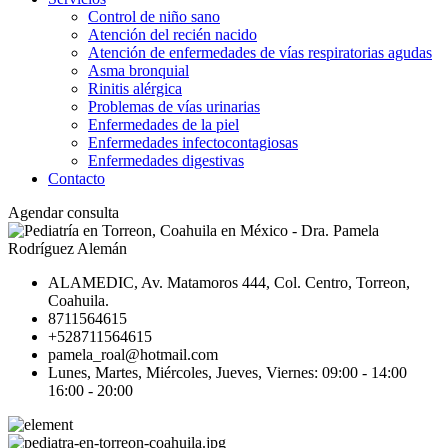
Control de niño sano
Atención del recién nacido
Atención de enfermedades de vías respiratorias agudas
Asma bronquial
Rinitis alérgica
Problemas de vías urinarias
Enfermedades de la piel
Enfermedades infectocontagiosas
Enfermedades digestivas
Contacto
Agendar consulta
ALAMEDIC, Av. Matamoros 444, Col. Centro, Torreon,
Coahuila.
8711564615
+528711564615
pamela_roal@hotmail.com
Lunes, Martes, Miércoles, Jueves, Viernes: 09:00 - 14:00
16:00 - 20:00