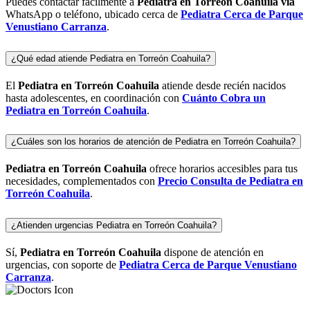
Puedes contactar fácilmente a
Pediatra en Torreón
Coahuila vía
WhatsApp o teléfono, ubicado cerca de
Pediatra
Cerca de Parque
Venustiano Carranza
.
¿Qué edad atiende Pediatra en Torreón Coahuila?
El
Pediatra en Torreón
Coahuila
atiende desde recién nacidos
hasta adolescentes, en coordinación con
Cuánto Cobra un
Pediatra en Torreón
Coahuila
.
¿Cuáles son los horarios de atención de Pediatra en Torreón Coahuila?
Pediatra en Torreón
Coahuila
ofrece horarios accesibles para tus
necesidades, complementados con
Precio Consulta de
Pediatra en
Torreón
Coahuila
.
¿Atienden urgencias Pediatra en Torreón Coahuila?
Sí,
Pediatra en Torreón
Coahuila
dispone de atención en
urgencias, con soporte de
Pediatra
Cerca de Parque Venustiano
Carranza
.