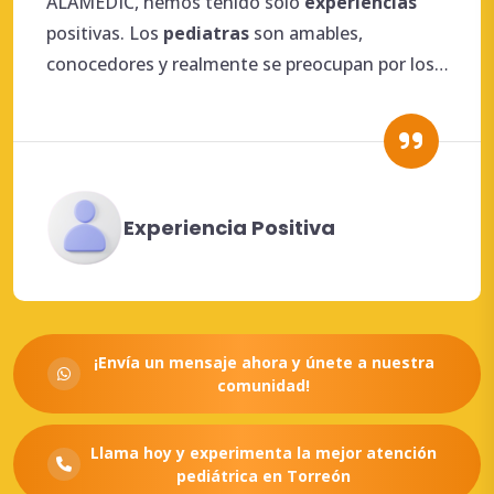
ALAMEDIC, hemos tenido solo
experiencias
positivas. Los
pediatras
son amables,
conocedores y realmente se preocupan por los
niños.
Experiencia Positiva
¡Envía un mensaje ahora y únete a nuestra
comunidad!
Llama hoy y experimenta la mejor atención
pediátrica en Torreón