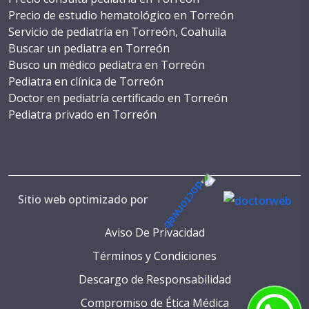
Precio de estudio hematológico en Torreón
Servicio de pediatría en Torreón, Coahuila
Buscar un pediatra en Torreón
Busco un médico pediatra en Torreón
Pediatra en clínica de Torreón
Doctor en pediatría certificado en Torreón
Pediatra privado en Torreón
Costo de cirugía pediátrica en Torreón
WhatsApp de un pediatra en Torreón
Teléfono de pediatra en Torreón
Consulta con pediatra en Torreón
Cita con pediatra en Torreón
Sitio web optimizado por
Numeros de pediatras en Torreón
Pediatria reconocida en Torreón
Aviso De Privacidad
Servicios de salud pediátrica en Torreón
Términos y Condiciones
Pediatria especializada en Torreón
Descargo de Responsabilidad
Pediatria para recién nacidos en Torreón
Médicos pediatras en Torreón
Compromiso de Ética Médica