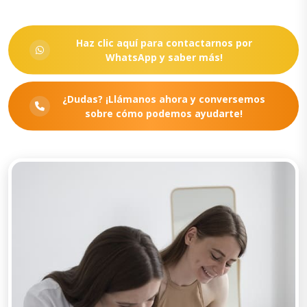
Haz clic aquí para contactarnos por
WhatsApp y saber más!
¿Dudas? ¡Llámanos ahora y conversemos
sobre cómo podemos ayudarte!