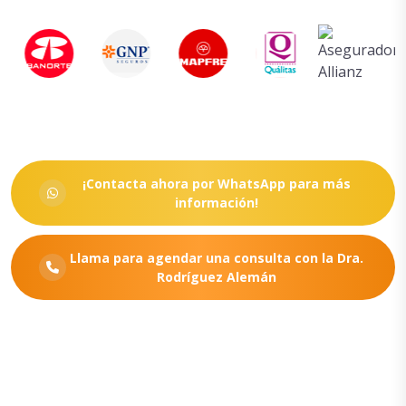
¡Contacta ahora por WhatsApp para más
información!
Llama para agendar una consulta con la Dra.
Rodríguez Alemán